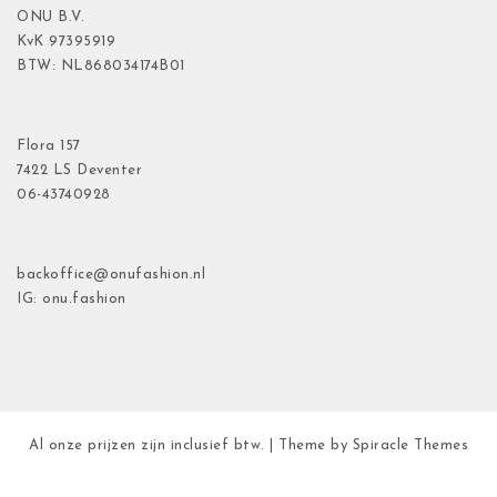
ONU B.V.
KvK
97395919
BTW: NL868034174B01
Flora
157
7422 LS Deventer
06-43740928
backoffice@onufashion.nl
IG: onu.fashion
Al onze prijzen zijn inclusief btw.
| Theme by
Spiracle Themes