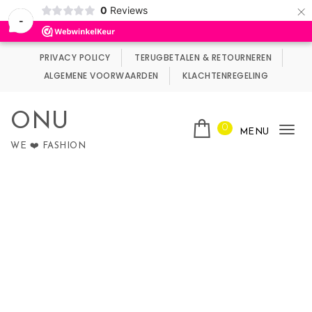
×
0
Reviews
Wij maken gebruik van cookies.
Negeren
-
Skip to content
PRIVACY POLICY
TERUGBETALEN & RETOURNEREN
ALGEMENE VOORWAARDEN
KLACHTENREGELING
ONU
0
MENU
Tog
WE ❤️ FASHION
nav