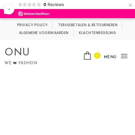
×
0
Reviews
Wij maken gebruik van cookies.
Negeren
-
Skip to content
PRIVACY POLICY
TERUGBETALEN & RETOURNEREN
ALGEMENE VOORWAARDEN
KLACHTENREGELING
ONU
0
MENU
Tog
WE ❤️ FASHION
nav