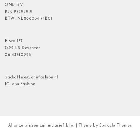
ONU B.V.
KvK
97395919
BTW: NL868034174B01
Flora
157
7422 LS Deventer
06-43740928
backoffice@onufashion.nl
IG: onu.fashion
Al onze prijzen zijn inclusief btw.
| Theme by
Spiracle Themes