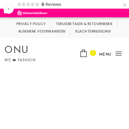
×
0
Reviews
Wij maken gebruik van cookies.
Negeren
-
Skip to content
PRIVACY POLICY
TERUGBETALEN & RETOURNEREN
ALGEMENE VOORWAARDEN
KLACHTENREGELING
ONU
0
MENU
Tog
WE ❤️ FASHION
nav