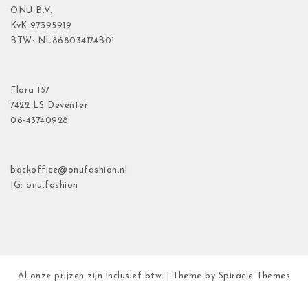
ONU B.V.
KvK
97395919
BTW: NL868034174B01
Flora
157
7422 LS Deventer
06-43740928
backoffice@onufashion.nl
IG: onu.fashion
Al onze prijzen zijn inclusief btw.
| Theme by
Spiracle Themes