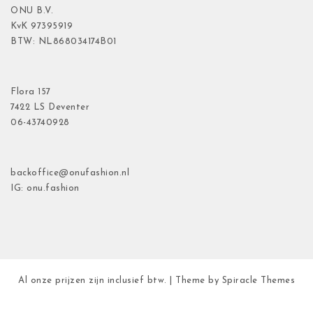
ONU B.V.
KvK
97395919
BTW: NL868034174B01
Flora
157
7422 LS Deventer
06-43740928
backoffice@onufashion.nl
IG: onu.fashion
Al onze prijzen zijn inclusief btw.
| Theme by
Spiracle Themes