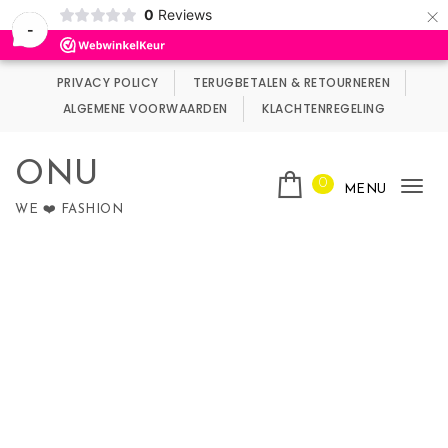
×
0
Reviews
Wij maken gebruik van cookies.
Negeren
-
Skip to content
PRIVACY POLICY
TERUGBETALEN & RETOURNEREN
ALGEMENE VOORWAARDEN
KLACHTENREGELING
ONU
0
MENU
Tog
WE ❤️ FASHION
nav