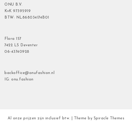
ONU B.V.
KvK
97395919
BTW: NL868034174B01
Flora
157
7422 LS Deventer
06-43740928
backoffice@onufashion.nl
IG: onu.fashion
Al onze prijzen zijn inclusief btw.
| Theme by
Spiracle Themes