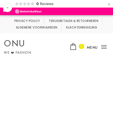
×
0
Reviews
Wij maken gebruik van cookies.
Negeren
-
Skip to content
PRIVACY POLICY
TERUGBETALEN & RETOURNEREN
ALGEMENE VOORWAARDEN
KLACHTENREGELING
ONU
0
MENU
Tog
WE ❤️ FASHION
nav