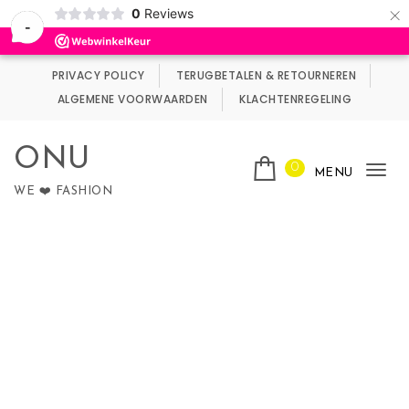
×
0
Reviews
Wij maken gebruik van cookies.
Negeren
-
Skip to content
PRIVACY POLICY
TERUGBETALEN & RETOURNEREN
ALGEMENE VOORWAARDEN
KLACHTENREGELING
ONU
0
MENU
Tog
WE ❤️ FASHION
nav