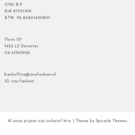
ONU B.V.
KvK
97395919
BTW: NL868034174B01
Flora
157
7422 LS Deventer
06-43740928
backoffice@onufashion.nl
IG: onu.fashion
Al onze prijzen zijn inclusief btw.
| Theme by
Spiracle Themes