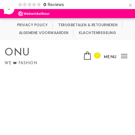
×
0
Reviews
Wij maken gebruik van cookies.
Negeren
-
Skip to content
PRIVACY POLICY
TERUGBETALEN & RETOURNEREN
ALGEMENE VOORWAARDEN
KLACHTENREGELING
ONU
0
MENU
Tog
WE ❤️ FASHION
nav