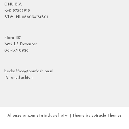
ONU B.V.
KvK
97395919
BTW: NL868034174B01
Flora
157
7422 LS Deventer
06-43740928
backoffice@onufashion.nl
IG: onu.fashion
Al onze prijzen zijn inclusief btw.
| Theme by
Spiracle Themes