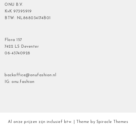
ONU B.V.
KvK
97395919
BTW: NL868034174B01
Flora
157
7422 LS Deventer
06-43740928
backoffice@onufashion.nl
IG: onu.fashion
Al onze prijzen zijn inclusief btw.
| Theme by
Spiracle Themes