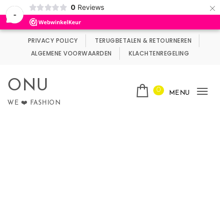
×
0
Reviews
Wij maken gebruik van cookies.
Negeren
-
Skip to content
PRIVACY POLICY
TERUGBETALEN & RETOURNEREN
ALGEMENE VOORWAARDEN
KLACHTENREGELING
ONU
0
MENU
Tog
WE ❤️ FASHION
nav