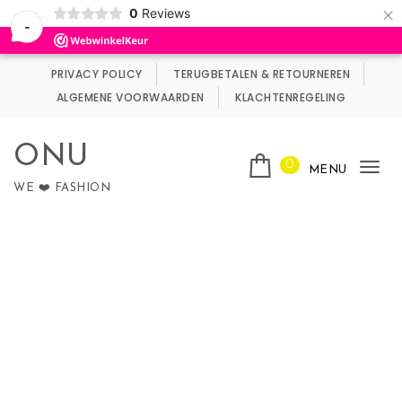
×
0
Reviews
Wij maken gebruik van cookies.
Negeren
-
Skip to content
PRIVACY POLICY
TERUGBETALEN & RETOURNEREN
ALGEMENE VOORWAARDEN
KLACHTENREGELING
ONU
0
MENU
Tog
WE ❤️ FASHION
nav