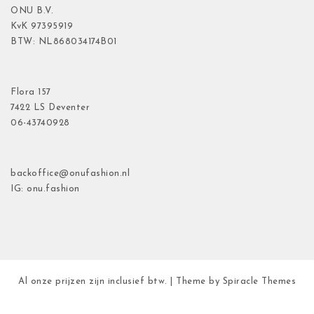
ONU B.V.
KvK
97395919
BTW: NL868034174B01
Flora
157
7422 LS Deventer
06-43740928
backoffice@onufashion.nl
IG: onu.fashion
Al onze prijzen zijn inclusief btw.
| Theme by
Spiracle Themes