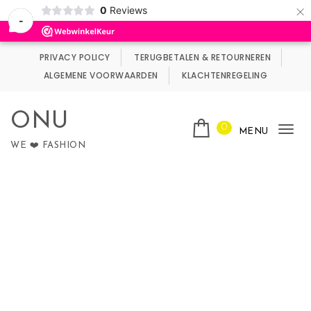
×
0
Reviews
Wij maken gebruik van cookies.
Negeren
-
Skip to content
PRIVACY POLICY
TERUGBETALEN & RETOURNEREN
ALGEMENE VOORWAARDEN
KLACHTENREGELING
ONU
0
MENU
Tog
WE ❤️ FASHION
nav