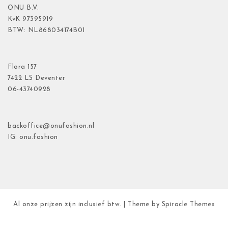
ONU B.V.
KvK
97395919
BTW: NL868034174B01
Flora
157
7422 LS Deventer
06-43740928
backoffice@onufashion.nl
IG: onu.fashion
Al onze prijzen zijn inclusief btw.
| Theme by
Spiracle Themes