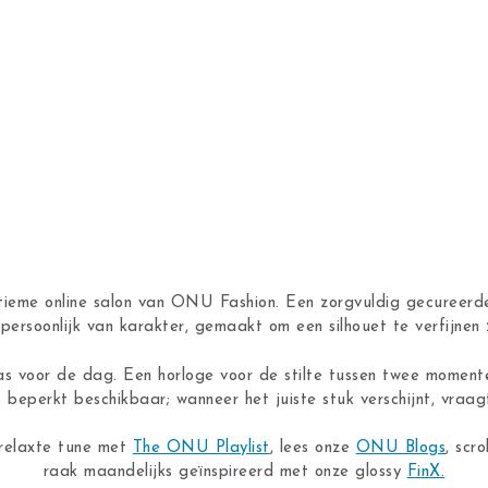
ntieme online salon van ONU Fashion. Een zorgvuldig gecureerde
n, persoonlijk van karakter, gemaakt om een silhouet te verfijne
as voor de dag. Een horloge voor de stilte tussen twee moment
s beperkt beschikbaar; wanneer het juiste stuk verschijnt, vraagt
 relaxte tune met
The ONU Playlist
, lees onze
ONU Blogs
, scro
raak maandelijks geïnspireerd met onze glossy
FinX.