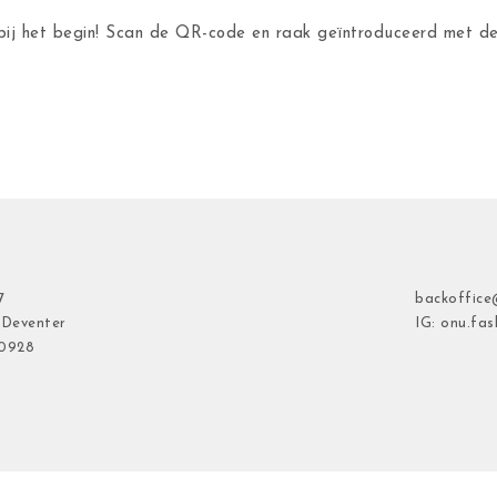
ij het begin! Scan de QR-code en raak geïntroduceerd met 
7
backoffice
 Deventer
IG: onu.fas
40928