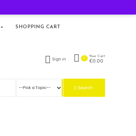
KLACHTENREGELING
SHOPPING CART
Your Cart
0
Sign in
€0.00
Search for:
Search