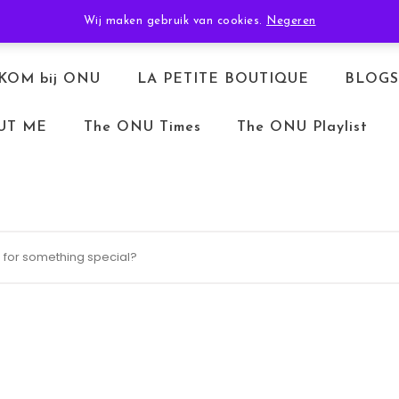
TERUGBETALEN & RETOURNEREN
ALGEMENE VOORWAARDEN
Wij maken gebruik van cookies.
Negeren
KOM bij ONU
LA PETITE BOUTIQUE
BLOGS
UT ME
The ONU Times
The ONU Playlist