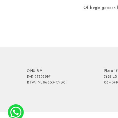
Of begin gewoon b
ONU B.V.
Flora
15
KvK
97395919
7422 LS
BTW: NL868034174B01
06-437