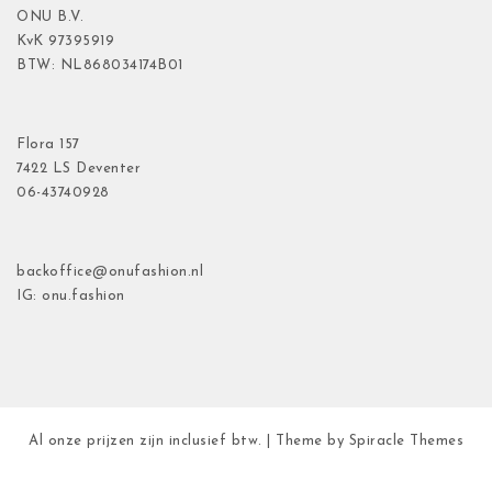
ONU B.V.
KvK
97395919
BTW: NL868034174B01
Flora
157
7422 LS Deventer
06-43740928
backoffice@onufashion.nl
IG: onu.fashion
Al onze prijzen zijn inclusief btw.
| Theme by
Spiracle Themes