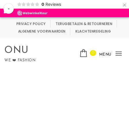
×
0
Reviews
Wij maken gebruik van cookies.
Negeren
-
Skip to content
PRIVACY POLICY
TERUGBETALEN & RETOURNEREN
ALGEMENE VOORWAARDEN
KLACHTENREGELING
ONU
0
MENU
Tog
WE ❤️ FASHION
nav