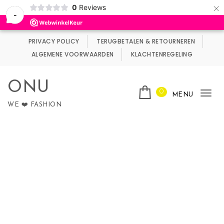
×
0
Reviews
Wij maken gebruik van cookies.
Negeren
-
Skip to content
PRIVACY POLICY
TERUGBETALEN & RETOURNEREN
ALGEMENE VOORWAARDEN
KLACHTENREGELING
ONU
0
MENU
Tog
WE ❤️ FASHION
nav