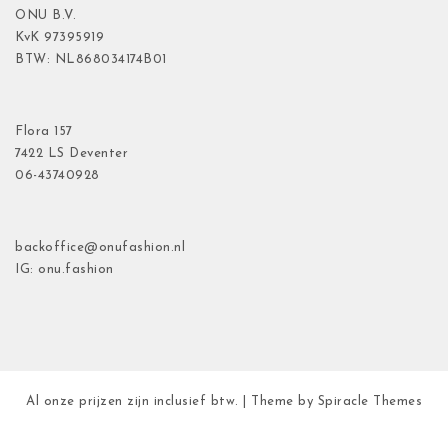
ONU B.V.
KvK
97395919
BTW: NL868034174B01
Flora
157
7422 LS Deventer
06-43740928
backoffice@onufashion.nl
IG: onu.fashion
Al onze prijzen zijn inclusief btw.
| Theme by
Spiracle Themes