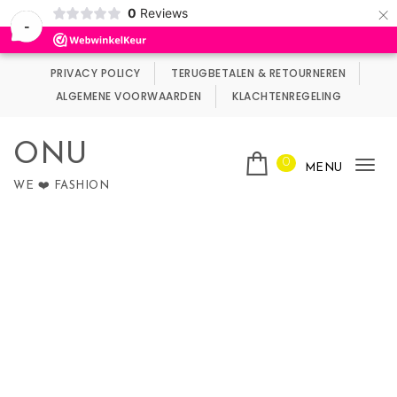
×
0
Reviews
Wij maken gebruik van cookies.
Negeren
-
Skip to content
PRIVACY POLICY
TERUGBETALEN & RETOURNEREN
ALGEMENE VOORWAARDEN
KLACHTENREGELING
ONU
0
MENU
Tog
WE ❤️ FASHION
nav