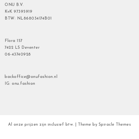
ONU B.V.
KvK
97395919
BTW: NL868034174B01
Flora
157
7422 LS Deventer
06-43740928
backoffice@onufashion.nl
IG: onu.fashion
Al onze prijzen zijn inclusief btw.
| Theme by
Spiracle Themes