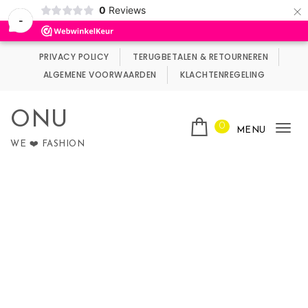
×
0
Reviews
Wij maken gebruik van cookies.
Negeren
-
Skip to content
PRIVACY POLICY
TERUGBETALEN & RETOURNEREN
ALGEMENE VOORWAARDEN
KLACHTENREGELING
ONU
0
MENU
Tog
WE ❤️ FASHION
nav