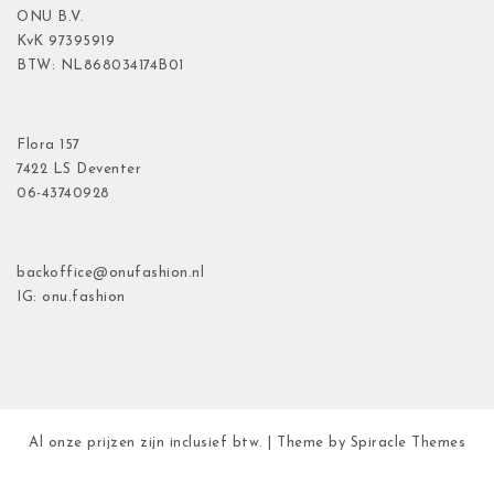
ONU B.V.
KvK
97395919
BTW: NL868034174B01
Flora
157
7422 LS Deventer
06-43740928
backoffice@onufashion.nl
IG: onu.fashion
Al onze prijzen zijn inclusief btw.
| Theme by
Spiracle Themes