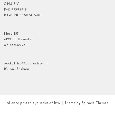
ONU B.V.
KvK
97395919
BTW: NL868034174B01
Flora
157
7422 LS Deventer
06-43740928
backoffice@onufashion.nl
IG: onu.fashion
Al onze prijzen zijn inclusief btw.
| Theme by
Spiracle Themes