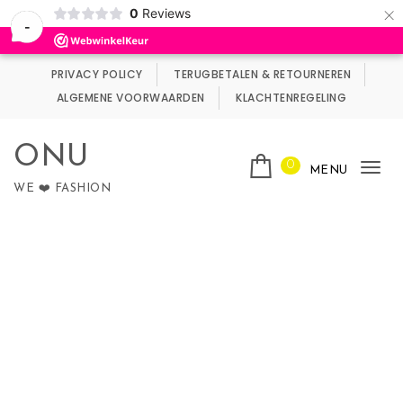
×
0
Reviews
Wij maken gebruik van cookies.
Negeren
-
Skip to content
PRIVACY POLICY
TERUGBETALEN & RETOURNEREN
ALGEMENE VOORWAARDEN
KLACHTENREGELING
ONU
0
MENU
Tog
WE ❤️ FASHION
nav