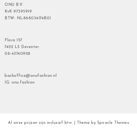
ONU B.V.
KvK
97395919
BTW: NL868034174B01
Flora
157
7422 LS Deventer
06-43740928
backoffice@onufashion.nl
IG: onu.fashion
Al onze prijzen zijn inclusief btw.
| Theme by
Spiracle Themes