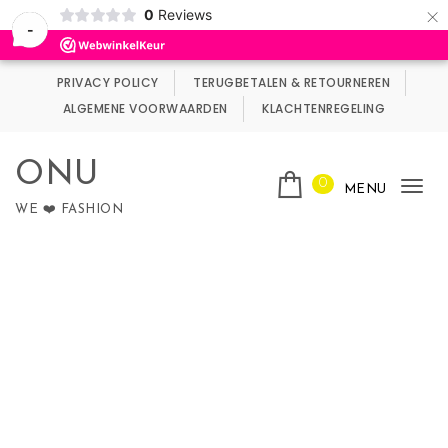
×
0
Reviews
Wij maken gebruik van cookies.
Negeren
-
Skip to content
PRIVACY POLICY
TERUGBETALEN & RETOURNEREN
ALGEMENE VOORWAARDEN
KLACHTENREGELING
ONU
0
MENU
Tog
WE ❤️ FASHION
nav