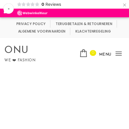
×
0
Reviews
Wij maken gebruik van cookies.
Negeren
-
Skip to content
PRIVACY POLICY
TERUGBETALEN & RETOURNEREN
ALGEMENE VOORWAARDEN
KLACHTENREGELING
ONU
0
MENU
Tog
WE ❤️ FASHION
nav