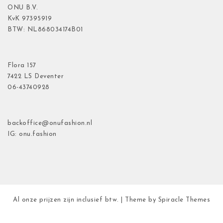
ONU B.V.
KvK
97395919
BTW: NL868034174B01
Flora
157
7422 LS Deventer
06-43740928
backoffice@onufashion.nl
IG: onu.fashion
Al onze prijzen zijn inclusief btw.
| Theme by
Spiracle Themes