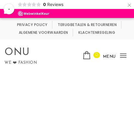
×
0
Reviews
Wij maken gebruik van cookies.
Negeren
-
Skip to content
PRIVACY POLICY
TERUGBETALEN & RETOURNEREN
ALGEMENE VOORWAARDEN
KLACHTENREGELING
ONU
0
MENU
Tog
WE ❤️ FASHION
nav