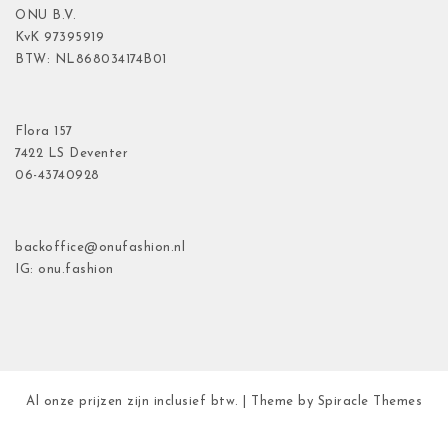
ONU B.V.
KvK
97395919
BTW: NL868034174B01
Flora
157
7422 LS Deventer
06-43740928
backoffice@onufashion.nl
IG: onu.fashion
Al onze prijzen zijn inclusief btw.
| Theme by
Spiracle Themes