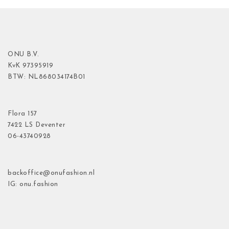
ONU B.V.
KvK
97395919
BTW: NL868034174B01
Flora
157
7422 LS Deventer
06-43740928
backoffice@onufashion.nl
IG: onu.fashion