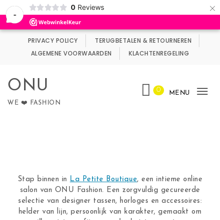
×
0
Reviews
Wij maken gebruik van cookies.
Negeren
-
Skip to content
PRIVACY POLICY
TERUGBETALEN & RETOURNEREN
ALGEMENE VOORWAARDEN
KLACHTENREGELING
ONU
0
MENU
Tog
WE ❤️ FASHION
nav
Stap binnen in
La Petite Boutique
, een intieme online
salon van ONU Fashion. Een zorgvuldig gecureerde
selectie van designer tassen, horloges en accessoires:
helder van lijn, persoonlijk van karakter, gemaakt om